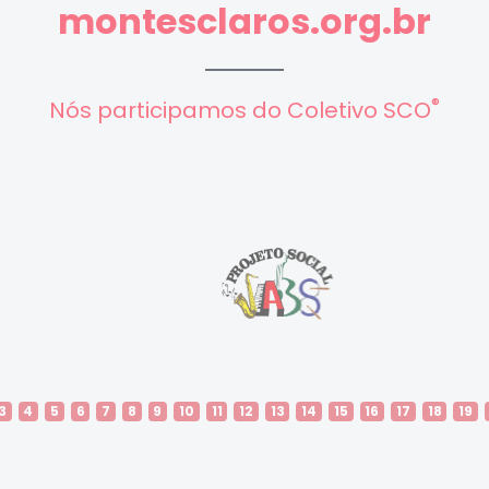
montesclaros.org.br
®
Nós participamos do Coletivo SCO
3
4
5
6
7
8
9
10
11
12
13
14
15
16
17
18
19