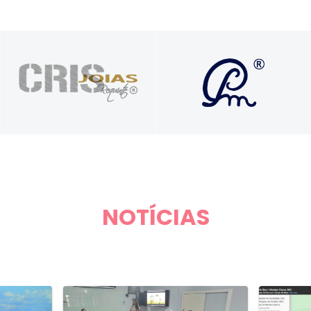
Soluções que
Presente nos seus
transformam vidas e
melhores momentos
carreiras com propósito e
autenticidade
NOTÍCIAS