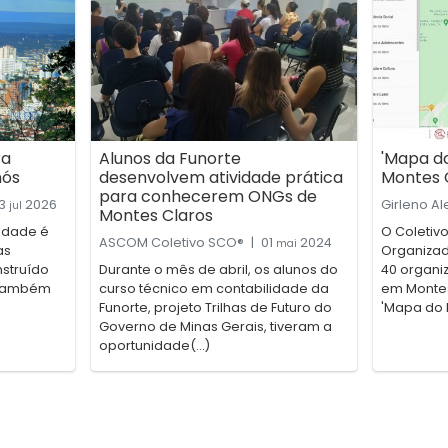
ra
Alunos da Funorte
'Mapa d
nós
desenvolvem atividade prática
Montes 
para conhecerem ONGs de
3
2026
Girleno A
jul
Montes Claros
cidade é
O Coletivo
ASCOM Coletivo SCO®
|
01
2024
mai
as
Organizad
nstruído
Durante o mês de abril, os alunos do
40 organi
É também
curso técnico em contabilidade da
em Montes
Funorte, projeto Trilhas de Futuro do
'Mapa do B
Governo de Minas Gerais, tiveram a
oportunidade(...)