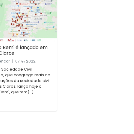
o Bem' é lançado em
Claros
lencar
|
07
2022
fev
 Sociedade Civil
a, que congrega mais de
zações da sociedade civil
 Claros, lança hoje o
em', que tem(...)