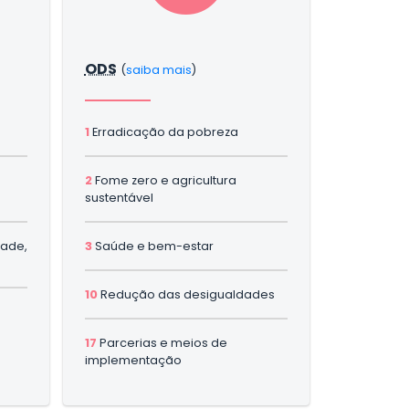
ODS
(
saiba mais
)
1
Erradicação da pobreza
2
Fome zero e agricultura
sustentável
dade,
3
Saúde e bem-estar
10
Redução das desigualdades
17
Parcerias e meios de
implementação