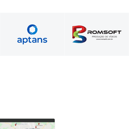
Vídeos comerciais,
Foque no seu negócio.​ Nós
institucionais e para
cuidamos do seu servidor​.
treinamentos
corporativos