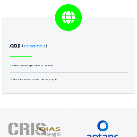
ODS
(
saiba mais
)
2
Fome zero e agricultura sustentável
17
Parcerias e meios de implementação
Foque no seu negócio.​ Nós cuidamos do
Presente nos seus melhores momentos
seu servidor​.